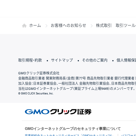
ホーム
お客様へのお知らせ
株式取引 取引ツール
取引規程・約款
サイトマップ
その他のご案内
個人情報保
GMOクリック証券株式会社
金融商品取引業者 関東財務局長（金商）第77号 商品先物取引業者 銀行代理業者 
加入協会：日本証券業協会、一般社団法人 金融先物取引業協会、日本商品先物取
当社はGMOインターネットグループ（東証プライム上場9449）のメンバーです。
© GMO CLICK Securities, Inc.
GMOインターネットグループのセキュリティ事業について
世界初総合ネットセキュリティサービス「GMOセキュリティ24」
パスワー