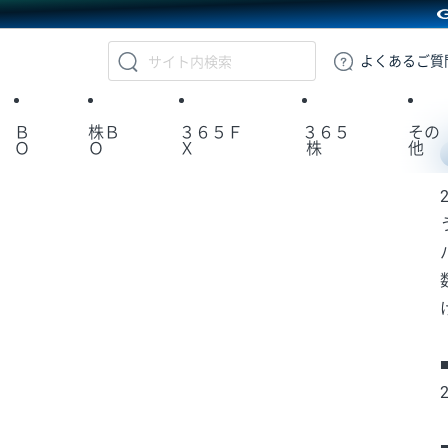
GMOクリック証券
よくある
ご質
Ｂ
株Ｂ
３６５Ｆ
３６５
その
Ｏ
Ｏ
Ｘ
株
他