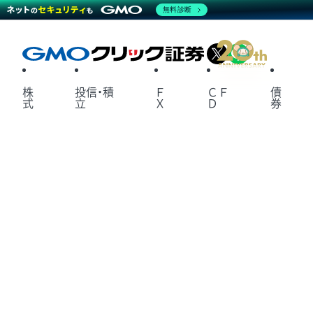
無料診断
X
LINE
株
投信・積
Ｆ
ＣＦ
債
式
立
Ｘ
Ｄ
券