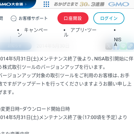
問
お客様
サポート
口座開設
ログイン
キャンペー
アプリ・ツー
ン
ル
NIS
A
2014年5月30日
X
fa
お知らせ
2014年5月31日(土)メンテナンス終了後より、NISA取引開始に伴
う株式取引ツールのバージョンアップを行います。
バージョンアップ対象の取引ツールをご利用のお客様は、お手
数ですがアップデートを行ってくださいますようお願い申し上
げます。
■変更日時・ダウンロード開始日時
2014年5月31日(土)メンテナンス終了後（17:00頃を予定）より