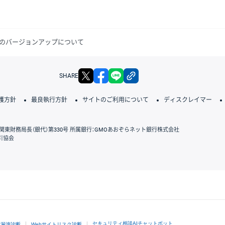
のバージョンアップについて
X
facebook
LINE
リンクをコピー
SHARE
護方針
最良執行方針
サイトのご利用について
ディスクレイマー
関東財務局長（銀代）第330号 所属銀行：GMOあおぞらネット銀行株式会社
引協会
GMOクリック証券
セキュリティ相談AIチャットボット
ド漏洩診断
Webサイトリスク診断