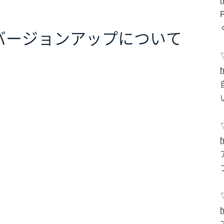
h
バージョンアップについて
h
h
h