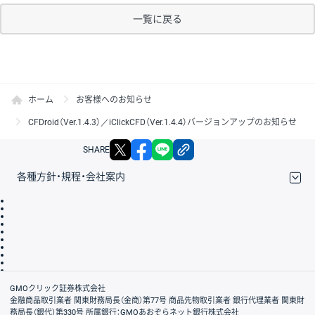
一覧に戻る
ホーム
お客様へのお知らせ
CFDroid（Ver.1.4.3）／iClickCFD（Ver.1.4.4）バージョンアップのお知らせ
X
facebook
LINE
リンクをコピー
SHARE
各種方針・規程・会社案内
取引規程・約款
サイトマップ
その他のご案内
個人情報保護方針
最良執行方針
サイトのご利用について
ディスクレイマー
信託保全
リスク説明
会社案内
GMOクリック証券株式会社
金融商品取引業者 関東財務局長（金商）第77号 商品先物取引業者 銀行代理業者 関東財
務局長（銀代）第330号 所属銀行：GMOあおぞらネット銀行株式会社