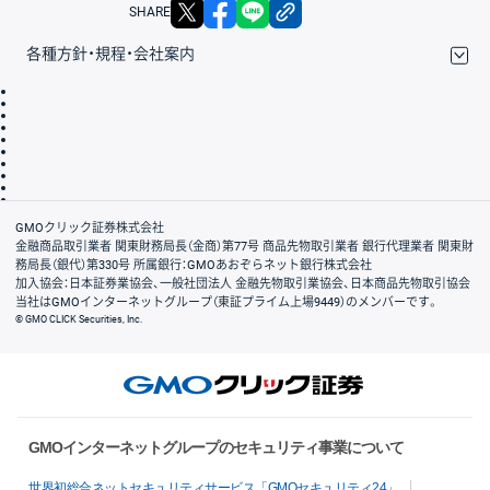
X
facebook
LINE
リンクをコピー
SHARE
各種方針・規程・会社案内
取引規程・約款
サイトマップ
その他のご案内
個人情報保護方針
最良執行方針
サイトのご利用について
ディスクレイマー
信託保全
リスク説明
会社案内
GMOクリック証券株式会社
金融商品取引業者 関東財務局長（金商）第77号 商品先物取引業者 銀行代理業者 関東財
務局長（銀代）第330号 所属銀行：GMOあおぞらネット銀行株式会社
加入協会：日本証券業協会、一般社団法人 金融先物取引業協会、日本商品先物取引協会
当社はGMOインターネットグループ（東証プライム上場9449）のメンバーです。
© GMO CLICK Securities, Inc.
GMOインターネットグループのセキュリティ事業について
世界初総合ネットセキュリティサービス「GMOセキュリティ24」