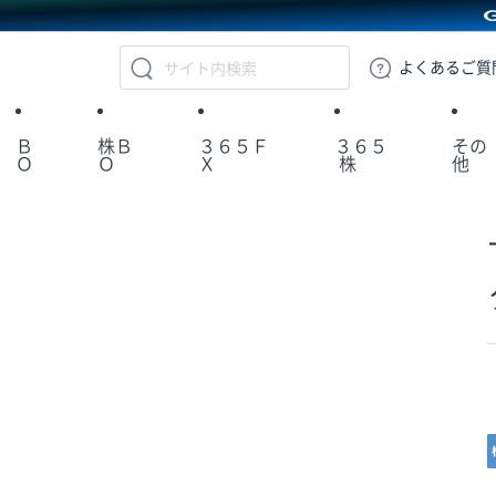
GMOクリック証券
よくある
ご質
Ｂ
株Ｂ
３６５Ｆ
３６５
その
Ｏ
Ｏ
Ｘ
株
他