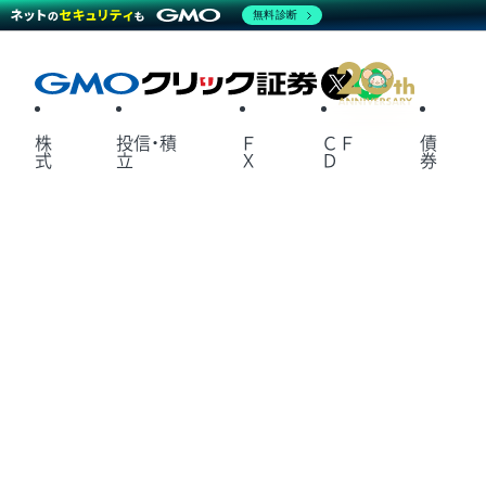
無料診断
X
LINE
株
投信・積
Ｆ
ＣＦ
債
式
立
Ｘ
Ｄ
券