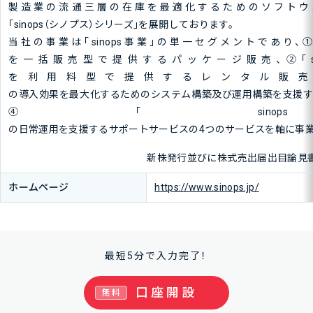
製造業の流通三層の在庫を最適化するためのソフトウ
「sinops（シノプス）シリーズ」を展開しております。
当社の事業は「sinops事業」の単一セグメントであり、①「s
を一括販売型で提供するパッケージ販売、②「sin
を利用料型で提供するレンタル販売、③「
の導入効果を最大化するためのシステム構築及び運用構築を支援す
④「sino
の日常運用を支援するサポートサービスの4つのサービスを軸に事業
新株発行並びに株式売出届出目論見書
ホームページ
https://www.sinops.jp/
最短5分で入力完了！
口座開設
無料