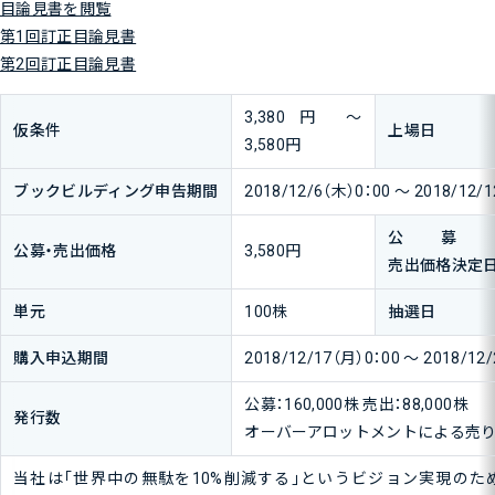
目論見書を閲覧
第1回訂正目論見書
第2回訂正目論見書
3,380円 ～
仮条件
上場日
3,580円
ブックビルディング
申告期間
2018/12/6（木）0：00 ～ 2018/12/
公募
公募・売出価格
3,580円
売出価格決定
単元
100株
抽選日
購入申込期間
2018/12/17（月）0：00 ～ 2018/12
公募：160,000株 売出：88,000株
発行数
オーバーアロットメントによる売り出し
当社は「世界中の無駄を10%削減する」というビジョン実現のため