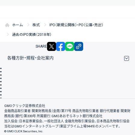
ホーム
株式
IPO（新規公開株）・PO（公募・売出）
過去のIPO実績（2018年）
X
facebook
LINE
リンクをコピー
SHARE
各種方針・規程・会社案内
取引規程・約款
サイトマップ
その他のご案内
個人情報保護方針
最良執行方針
サイトのご利用について
ディスクレイマー
信託保全
リスク説明
会社案内
GMOクリック証券株式会社
金融商品取引業者 関東財務局長（金商）第77号 商品先物取引業者 銀行代理業者 関東財
務局長（銀代）第330号 所属銀行：GMOあおぞらネット銀行株式会社
加入協会：日本証券業協会、一般社団法人 金融先物取引業協会、日本商品先物取引協会
当社はGMOインターネットグループ（東証プライム上場9449）のメンバーです。
© GMO CLICK Securities, Inc.