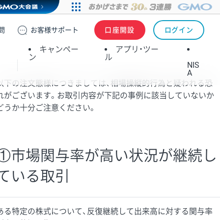
問
お客様
サポート
口座開設
ログイン
キャンペー
アプリ・ツー
ン
ル
NIS
A
以下の注文態様につきましては、相場操縦的行為と疑われる恐
れがございます。お取引内容が下記の事例に該当していないか
どうか十分ご注意ください。
①市場関与率が高い状況が継続し
ている取引
ある特定の株式について、反復継続して出来高に対する関与率