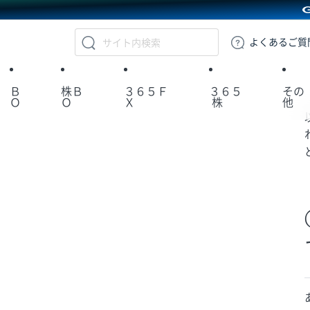
GMOクリック証券
よくある
ご質
Ｂ
株Ｂ
３６５Ｆ
３６５
その
Ｏ
Ｏ
Ｘ
株
他