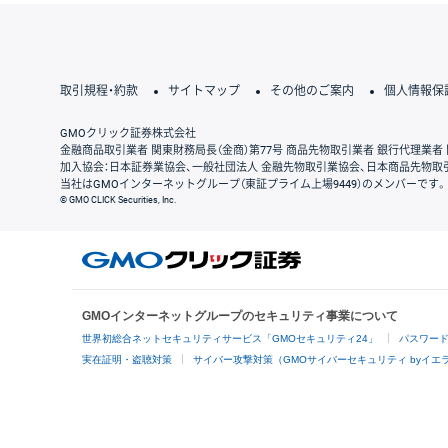
取引規程・約款
サイトマップ
その他のご案内
個人情報保
GMOクリック証券株式会社
金融商品取引業者 関東財務局長（金商）第77号 商品先物取引業者 銀行代理業者 
加入協会：日本証券業協会、一般社団法人 金融先物取引業協会、日本商品先物取
当社はGMOインターネットグループ（東証プライム上場9449）のメンバーです。
© GMO CLICK Securities, Inc.
GMOインターネットグループのセキュリティ事業について
世界初総合ネットセキュリティサービス「GMOセキュリティ24」
パスワー
実在証明・盗聴対策
サイバー攻撃対策（GMOサイバーセキュリティ byイエ