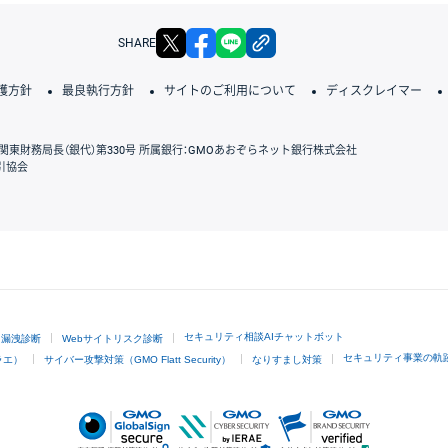
X
facebook
LINE
リンクをコピー
SHARE
護方針
最良執行方針
サイトのご利用について
ディスクレイマー
関東財務局長（銀代）第330号 所属銀行：GMOあおぞらネット銀行株式会社
引協会
GMOクリック証券
セキュリティ相談AIチャットボット
ド漏洩診断
Webサイトリスク診断
セキュリティ事業の軌
ラエ）
サイバー攻撃対策（GMO Flatt Security）
なりすまし対策