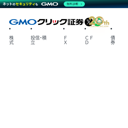
無料診断
X
LINE
株
投信・積
Ｆ
ＣＦ
債
式
立
Ｘ
Ｄ
券